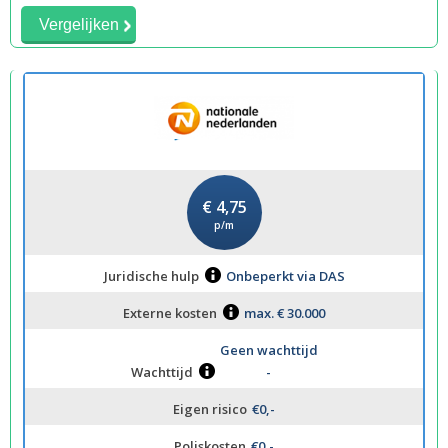
Vergelijken
€ 4,75
p/m
Juridische hulp
Onbeperkt via DAS
Externe kosten
max. € 30.000
Geen wachttijd
Wachttijd
-
Eigen risico
€0,-
Poliskosten
€0,-