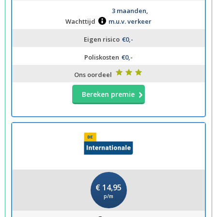
3 maanden,
Wachttijd
m.u.v. verkeer
Eigen risico
€0,-
Poliskosten
€0,-
Ons oordeel
Bereken premie
€ 14,95
p/m