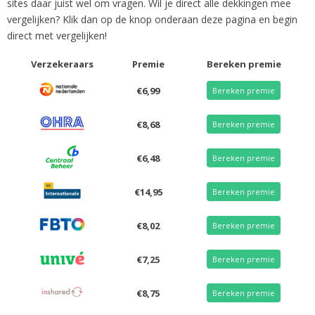
sites daar juist wel om vragen. Wil je direct alle dekkingen mee
vergelijken? Klik dan op de knop onderaan deze pagina en begin
direct met vergelijken!
Verzekeraars
Premie
Bereken premie
€6,99
Bereken premie
€8,68
Bereken premie
€6,48
Bereken premie
€14,95
Bereken premie
€8,02
Bereken premie
€7,25
Bereken premie
€8,75
Bereken premie