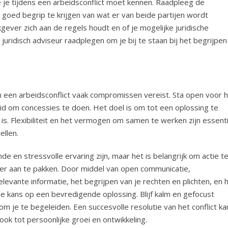
 je tijdens een arbeidsconflict moet kennen. Raadpleeg de
oed begrip te krijgen van wat er van beide partijen wordt
ever zich aan de regels houdt en of je mogelijke juridische
uridisch adviseur raadplegen om je bij te staan bij het begrijpen
an een arbeidsconflict vaak compromissen vereist. Sta open voor 
d om concessies te doen. Het doel is om tot een oplossing te
is. Flexibiliteit en het vermogen om samen te werken zijn essent
ellen.
e en stressvolle ervaring zijn, maar het is belangrijk om actie t
er aan te pakken. Door middel van open communicatie,
evante informatie, het begrijpen van je rechten en plichten, en 
e kans op een bevredigende oplossing. Blijf kalm en gefocust
om je te begeleiden. Een succesvolle resolutie van het conflict ka
ok tot persoonlijke groei en ontwikkeling.