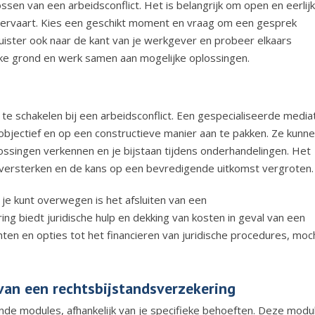
en van een arbeidsconflict. Het is belangrijk om open en eerlijk
 ervaart. Kies een geschikt moment en vraag om een gesprek
Luister ook naar de kant van je werkgever en probeer elkaars
jke grond en werk samen aan mogelijke oplossingen.
te schakelen bij een arbeidsconflict. Een gespecialiseerde media
 objectief en op een constructieve manier aan te pakken. Ze kunn
lossingen verkennen en je bijstaan tijdens onderhandelingen. Het
e versterken en de kans op een bevredigende uitkomst vergroten.
je kunt overwegen is het afsluiten van een
ng biedt juridische hulp en dekking van kosten in geval van een
chten en opties tot het financieren van juridische procedures, moc
 van een rechtsbijstandsverzekering
lende modules, afhankelijk van je specifieke behoeften. Deze modu