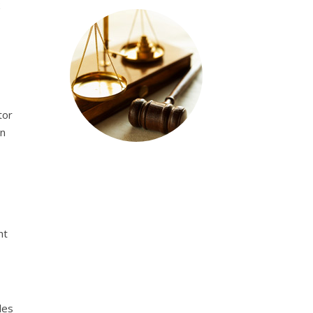
tor
en
ht
les